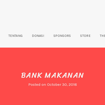
TENTANG
DONASI
SPONSORS
STORE
TH
BANK MAKANAN
Posted on
October 30, 2018