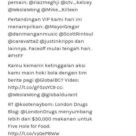
pemain: @riazmeghji @ctv_kelcey
@WeslaWong @Mike_Killeen
Pertandingan VIP kami hari ini
menampilkan: @MayorGregor
@danmanganmusic @ScottRintoul
@caravatta2 @justinkripps dan
lainnya. Faceoff mulai tengah hari.
#FHFF
Kamu kemarin ketinggalan aksi
kami main hoki bola dengan tim
berita pagi @GlobalBC? Video:
http://t.co/gF5zsYC9 cc:
@WeslaWong @globaldurant
RT @kootenayborn: London Drugs
Blog: @LondonDrugs menyumbang
lebih dari $30,000 makanan untuk
Five Hole for Food:
http://t.co/vyGeP8Ww