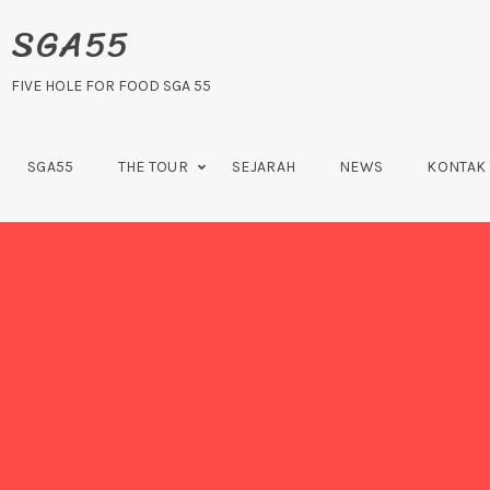
Skip
SGA55
to
content
FIVE HOLE FOR FOOD SGA 55
SGA55
THE TOUR
SEJARAH
NEWS
KONTAK