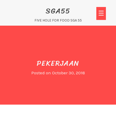
Skip
SGA55
to
☰
content
FIVE HOLE FOR FOOD SGA 55
PEKERJAAN
Posted on
October 30, 2018