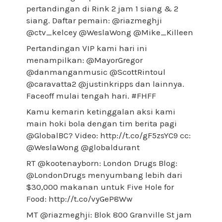
pertandingan di Rink 2 jam 1 siang & 2
siang. Daftar pemain: @riazmeghji
@ctv_kelcey @WeslaWong @Mike_Killeen
Pertandingan VIP kami hari ini
menampilkan: @MayorGregor
@danmanganmusic @ScottRintoul
@caravatta2 @justinkripps dan lainnya.
Faceoff mulai tengah hari. #FHFF
Kamu kemarin ketinggalan aksi kami
main hoki bola dengan tim berita pagi
@GlobalBC? Video: http://t.co/gF5zsYC9 cc:
@WeslaWong @globaldurant
RT @kootenayborn: London Drugs Blog:
@LondonDrugs menyumbang lebih dari
$30,000 makanan untuk Five Hole for
Food: http://t.co/vyGeP8Ww
MT @riazmeghji: Blok 800 Granville St jam